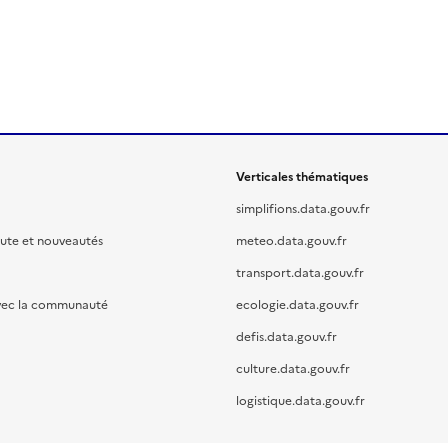
Verticales thématiques
simplifions.data.gouv.fr
oute et nouveautés
meteo.data.gouv.fr
transport.data.gouv.fr
vec la communauté
ecologie.data.gouv.fr
defis.data.gouv.fr
culture.data.gouv.fr
logistique.data.gouv.fr