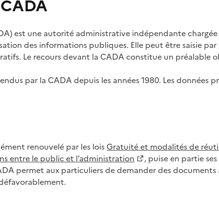
s CADA
) est une autorité administrative indépendante chargée de
lisation des informations publiques. Elle peut être saisie p
tifs. Le recours devant la CADA constitue un préalable ob
ls rendus par la CADA depuis les années 1980. Les données
dément renouvelé par les lois
Gratuité et modalités de réuti
s entre le public et l’administration
, puise en partie s
CADA permet aux particuliers de demander des documents à 
u défavorablement.