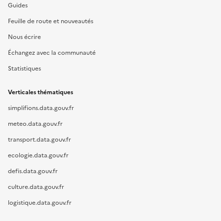
Guides
Feuille de route et nouveautés
Nous écrire
Échangez avec la communauté
Statistiques
Verticales thématiques
simplifions.data.gouv.fr
meteo.data.gouv.fr
transport.data.gouv.fr
ecologie.data.gouv.fr
defis.data.gouv.fr
culture.data.gouv.fr
logistique.data.gouv.fr