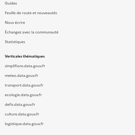
Guides
Feuille de route et nouveautés
Nous écrire
Échangez avec la communauté
Statistiques
Verticales thématiques
simplifions.data.gouv.fr
meteo.data.gouv.fr
transport.data.gouv.fr
ecologie.data.gouv.fr
defis.data.gouv.fr
culture.data.gouv.fr
logistique.data.gouv.fr