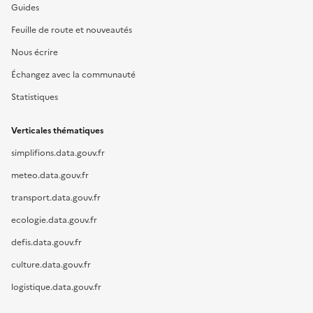
Guides
Feuille de route et nouveautés
Nous écrire
Échangez avec la communauté
Statistiques
Verticales thématiques
simplifions.data.gouv.fr
meteo.data.gouv.fr
transport.data.gouv.fr
ecologie.data.gouv.fr
defis.data.gouv.fr
culture.data.gouv.fr
logistique.data.gouv.fr