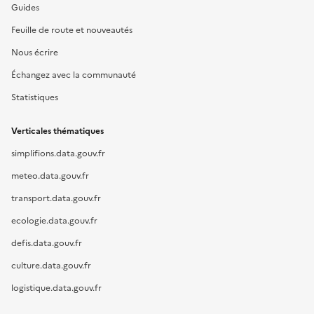
Guides
Feuille de route et nouveautés
Nous écrire
Échangez avec la communauté
Statistiques
Verticales thématiques
simplifions.data.gouv.fr
meteo.data.gouv.fr
transport.data.gouv.fr
ecologie.data.gouv.fr
defis.data.gouv.fr
culture.data.gouv.fr
logistique.data.gouv.fr