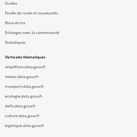
Guides
Feuille de route et nouveautés
Nous écrire
Échangez avec la communauté
Statistiques
Verticales thématiques
simplifions.data.gouv.fr
meteo.data.gouv.fr
transport.data.gouv.fr
ecologie.data.gouv.fr
defis.data.gouv.fr
culture.data.gouv.fr
logistique.data.gouv.fr