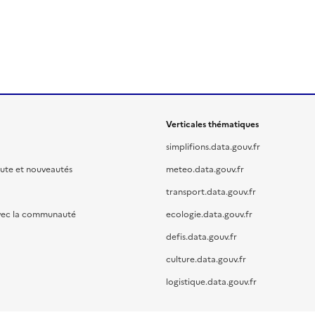
Verticales thématiques
simplifions.data.gouv.fr
oute et nouveautés
meteo.data.gouv.fr
transport.data.gouv.fr
vec la communauté
ecologie.data.gouv.fr
defis.data.gouv.fr
culture.data.gouv.fr
logistique.data.gouv.fr