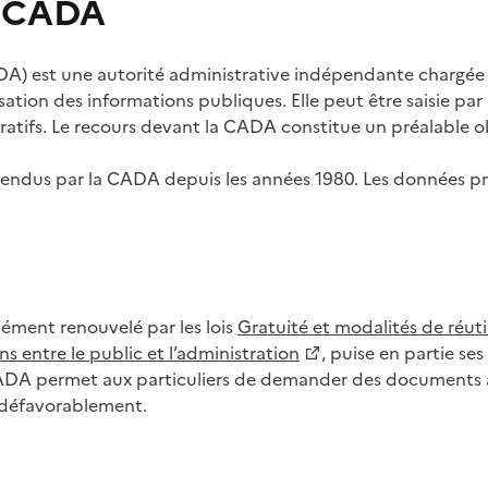
s CADA
) est une autorité administrative indépendante chargée de
lisation des informations publiques. Elle peut être saisie p
tifs. Le recours devant la CADA constitue un préalable ob
ls rendus par la CADA depuis les années 1980. Les données
dément renouvelé par les lois
Gratuité et modalités de réuti
s entre le public et l’administration
, puise en partie s
CADA permet aux particuliers de demander des documents à 
u défavorablement.