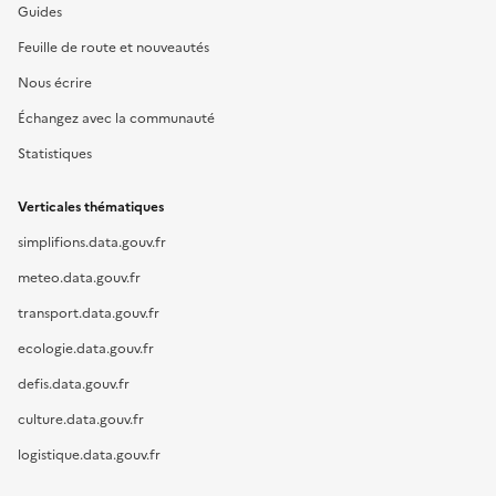
Guides
Feuille de route et nouveautés
Nous écrire
Échangez avec la communauté
Statistiques
Verticales thématiques
simplifions.data.gouv.fr
meteo.data.gouv.fr
transport.data.gouv.fr
ecologie.data.gouv.fr
defis.data.gouv.fr
culture.data.gouv.fr
logistique.data.gouv.fr