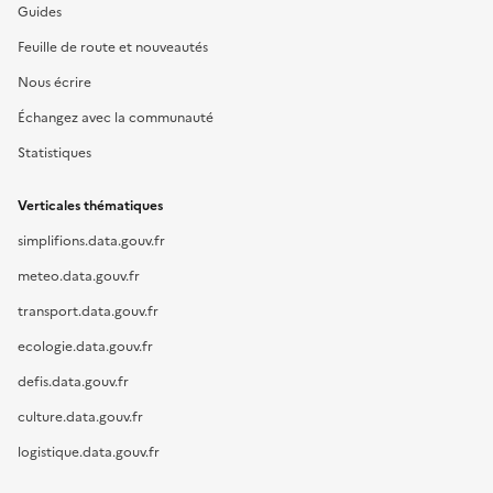
Guides
Feuille de route et nouveautés
Nous écrire
Échangez avec la communauté
Statistiques
Verticales thématiques
simplifions.data.gouv.fr
meteo.data.gouv.fr
transport.data.gouv.fr
ecologie.data.gouv.fr
defis.data.gouv.fr
culture.data.gouv.fr
logistique.data.gouv.fr