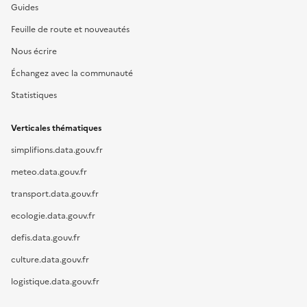
Guides
Feuille de route et nouveautés
Nous écrire
Échangez avec la communauté
Statistiques
Verticales thématiques
simplifions.data.gouv.fr
meteo.data.gouv.fr
transport.data.gouv.fr
ecologie.data.gouv.fr
defis.data.gouv.fr
culture.data.gouv.fr
logistique.data.gouv.fr