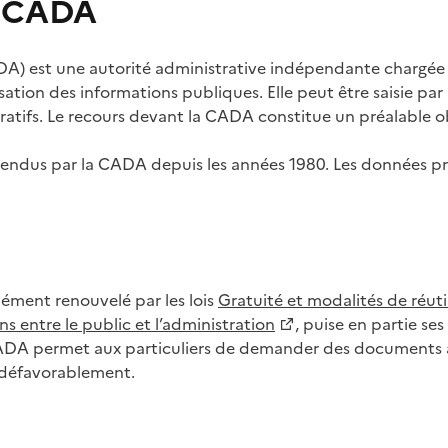
s CADA
) est une autorité administrative indépendante chargée de
lisation des informations publiques. Elle peut être saisie p
tifs. Le recours devant la CADA constitue un préalable ob
ls rendus par la CADA depuis les années 1980. Les données
dément renouvelé par les lois
Gratuité et modalités de réuti
s entre le public et l’administration
, puise en partie s
CADA permet aux particuliers de demander des documents à 
u défavorablement.