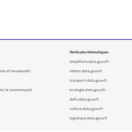
Verticales thématiques
simplifions.data.gouv.fr
oute et nouveautés
meteo.data.gouv.fr
transport.data.gouv.fr
vec la communauté
ecologie.data.gouv.fr
defis.data.gouv.fr
culture.data.gouv.fr
logistique.data.gouv.fr