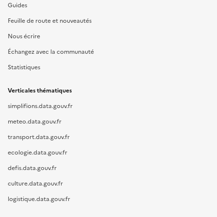
Guides
Feuille de route et nouveautés
Nous écrire
Échangez avec la communauté
Statistiques
Verticales thématiques
simplifions.data.gouv.fr
meteo.data.gouv.fr
transport.data.gouv.fr
ecologie.data.gouv.fr
defis.data.gouv.fr
culture.data.gouv.fr
logistique.data.gouv.fr