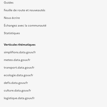
Guides
Feuille de route et nouveautés
Nous écrire
Échangez avec la communauté
Statistiques
Verticales thématiques
simplifions.data.gouv.fr
meteo.data.gouv.fr
transport.data.gouv.fr
ecologie.data.gouv.fr
defis.data.gouv.fr
culture.data.gouv.fr
logistique.data.gouv.fr