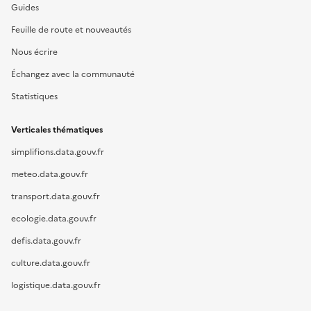
Guides
Feuille de route et nouveautés
Nous écrire
Échangez avec la communauté
Statistiques
Verticales thématiques
simplifions.data.gouv.fr
meteo.data.gouv.fr
transport.data.gouv.fr
ecologie.data.gouv.fr
defis.data.gouv.fr
culture.data.gouv.fr
logistique.data.gouv.fr