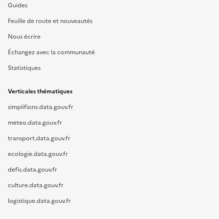
Guides
Feuille de route et nouveautés
Nous écrire
Échangez avec la communauté
Statistiques
Verticales thématiques
simplifions.data.gouv.fr
meteo.data.gouv.fr
transport.data.gouv.fr
ecologie.data.gouv.fr
defis.data.gouv.fr
culture.data.gouv.fr
logistique.data.gouv.fr