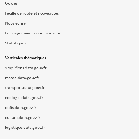
Guides
Feuille de route et nouveautés
Nous écrire
Échangez avec la communauté
Statistiques
Verticales thématiques
simplifions.data.gouv.fr
meteo.data.gouv.fr
transport.data.gouv.fr
ecologie.data.gouv.fr
defis.data.gouv.fr
culture.data.gouv.fr
logistique.data.gouv.fr