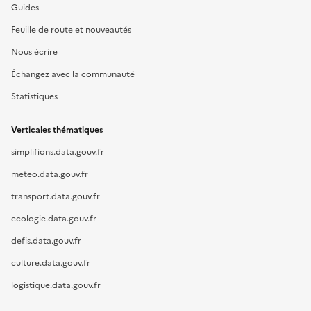
Guides
Feuille de route et nouveautés
Nous écrire
Échangez avec la communauté
Statistiques
Verticales thématiques
simplifions.data.gouv.fr
meteo.data.gouv.fr
transport.data.gouv.fr
ecologie.data.gouv.fr
defis.data.gouv.fr
culture.data.gouv.fr
logistique.data.gouv.fr