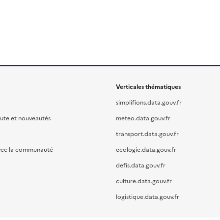
Verticales thématiques
simplifions.data.gouv.fr
oute et nouveautés
meteo.data.gouv.fr
transport.data.gouv.fr
vec la communauté
ecologie.data.gouv.fr
defis.data.gouv.fr
culture.data.gouv.fr
logistique.data.gouv.fr