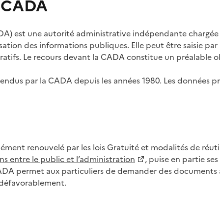
s CADA
) est une autorité administrative indépendante chargée de
lisation des informations publiques. Elle peut être saisie p
tifs. Le recours devant la CADA constitue un préalable ob
ls rendus par la CADA depuis les années 1980. Les données
dément renouvelé par les lois
Gratuité et modalités de réuti
s entre le public et l’administration
, puise en partie s
CADA permet aux particuliers de demander des documents à 
u défavorablement.