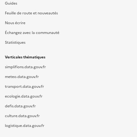
Guides
Feuille de route et nouveautés
Nous écrire
Échangez avec la communauté
Statistiques
Verticales thématiques
simplifions.data.gouv.fr
meteo.data.gouv.fr
transport.data.gouv.fr
ecologie.data.gouv.fr
defis.data.gouv.fr
culture.data.gouv.fr
logistique.data.gouv.fr