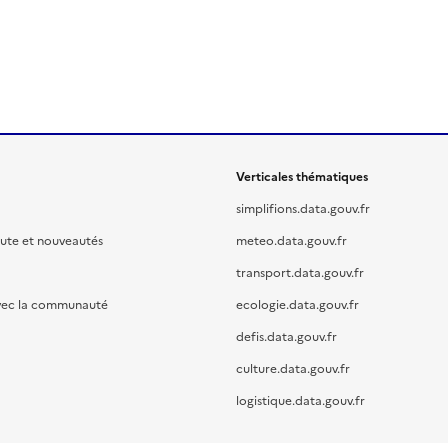
Verticales thématiques
simplifions.data.gouv.fr
oute et nouveautés
meteo.data.gouv.fr
transport.data.gouv.fr
vec la communauté
ecologie.data.gouv.fr
defis.data.gouv.fr
culture.data.gouv.fr
logistique.data.gouv.fr