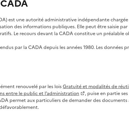
s CADA
) est une autorité administrative indépendante chargée de
lisation des informations publiques. Elle peut être saisie p
tifs. Le recours devant la CADA constitue un préalable ob
ls rendus par la CADA depuis les années 1980. Les données
dément renouvelé par les lois
Gratuité et modalités de réuti
s entre le public et l’administration
, puise en partie s
CADA permet aux particuliers de demander des documents à 
u défavorablement.