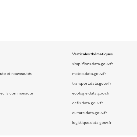
Verticales thématiques
simplifions.data.gouv.fr
oute et nouveautés
meteo.data.gouv.fr
transport.data.gouv.fr
vec la communauté
ecologie.data.gouv.fr
defis.data.gouv.fr
culture.data.gouv.fr
logistique.data.gouv.fr