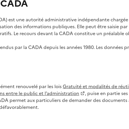
s CADA
) est une autorité administrative indépendante chargée de
lisation des informations publiques. Elle peut être saisie p
tifs. Le recours devant la CADA constitue un préalable ob
ls rendus par la CADA depuis les années 1980. Les données
dément renouvelé par les lois
Gratuité et modalités de réuti
s entre le public et l’administration
, puise en partie s
CADA permet aux particuliers de demander des documents à 
u défavorablement.