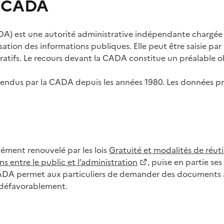
s CADA
) est une autorité administrative indépendante chargée de
lisation des informations publiques. Elle peut être saisie p
tifs. Le recours devant la CADA constitue un préalable ob
ls rendus par la CADA depuis les années 1980. Les données
dément renouvelé par les lois
Gratuité et modalités de réuti
s entre le public et l’administration
, puise en partie s
CADA permet aux particuliers de demander des documents à 
u défavorablement.