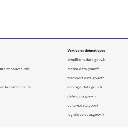
Verticales thématiques
simplifions.data.gouv.fr
oute et nouveautés
meteo.data.gouv.fr
transport.data.gouv.fr
vec la communauté
ecologie.data.gouv.fr
defis.data.gouv.fr
culture.data.gouv.fr
logistique.data.gouv.fr