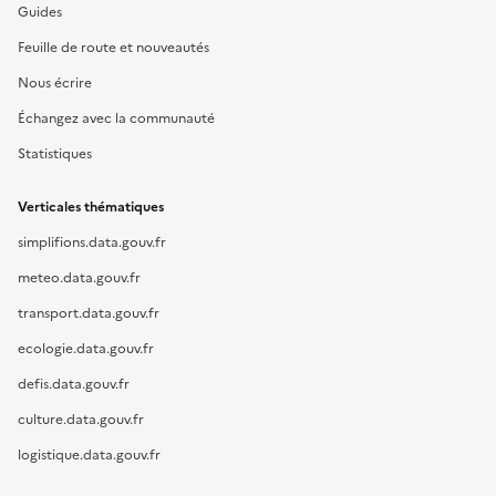
Guides
Feuille de route et nouveautés
Nous écrire
Échangez avec la communauté
Statistiques
Verticales thématiques
simplifions.data.gouv.fr
meteo.data.gouv.fr
transport.data.gouv.fr
ecologie.data.gouv.fr
defis.data.gouv.fr
culture.data.gouv.fr
logistique.data.gouv.fr