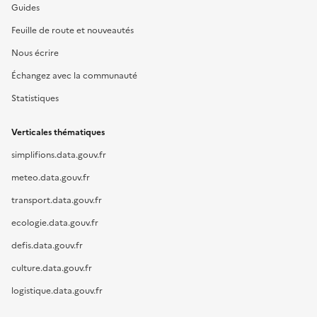
Guides
Feuille de route et nouveautés
Nous écrire
Échangez avec la communauté
Statistiques
Verticales thématiques
simplifions.data.gouv.fr
meteo.data.gouv.fr
transport.data.gouv.fr
ecologie.data.gouv.fr
defis.data.gouv.fr
culture.data.gouv.fr
logistique.data.gouv.fr