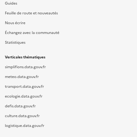
Guides
Feuille de route et nouveautés
Nous écrire
Échangez avec la communauté
Statistiques
Verticales thématiques
simplifions.data.gouv.fr
meteo.data.gouv.fr
transport.data.gouv.fr
ecologie.data.gouv.fr
defis.data.gouv.fr
culture.data.gouv.fr
logistique.data.gouv.fr