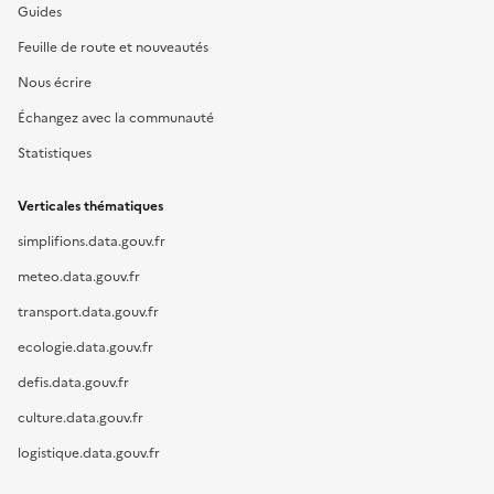
Guides
Feuille de route et nouveautés
Nous écrire
Échangez avec la communauté
Statistiques
Verticales thématiques
simplifions.data.gouv.fr
meteo.data.gouv.fr
transport.data.gouv.fr
ecologie.data.gouv.fr
defis.data.gouv.fr
culture.data.gouv.fr
logistique.data.gouv.fr