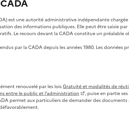
s CADA
) est une autorité administrative indépendante chargée de
lisation des informations publiques. Elle peut être saisie p
tifs. Le recours devant la CADA constitue un préalable ob
ls rendus par la CADA depuis les années 1980. Les données
dément renouvelé par les lois
Gratuité et modalités de réuti
s entre le public et l’administration
, puise en partie s
CADA permet aux particuliers de demander des documents à 
u défavorablement.