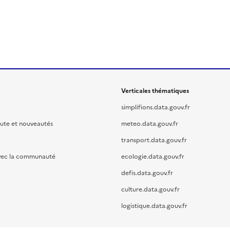
Verticales thématiques
simplifions.data.gouv.fr
oute et nouveautés
meteo.data.gouv.fr
transport.data.gouv.fr
vec la communauté
ecologie.data.gouv.fr
defis.data.gouv.fr
culture.data.gouv.fr
logistique.data.gouv.fr