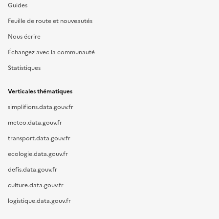
Guides
Feuille de route et nouveautés
Nous écrire
Échangez avec la communauté
Statistiques
Verticales thématiques
simplifions.data.gouv.fr
meteo.data.gouv.fr
transport.data.gouv.fr
ecologie.data.gouv.fr
defis.data.gouv.fr
culture.data.gouv.fr
logistique.data.gouv.fr