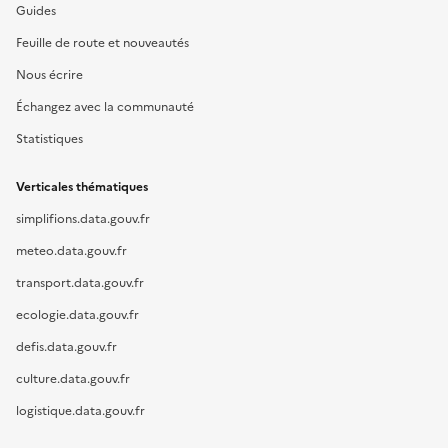
Guides
Feuille de route et nouveautés
Nous écrire
Échangez avec la communauté
Statistiques
Verticales thématiques
simplifions.data.gouv.fr
meteo.data.gouv.fr
transport.data.gouv.fr
ecologie.data.gouv.fr
defis.data.gouv.fr
culture.data.gouv.fr
logistique.data.gouv.fr