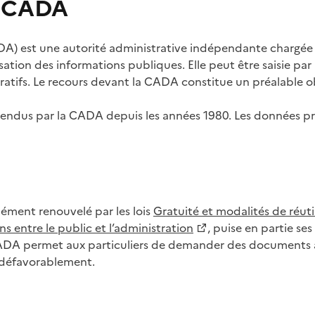
s CADA
) est une autorité administrative indépendante chargée de
lisation des informations publiques. Elle peut être saisie p
tifs. Le recours devant la CADA constitue un préalable ob
ls rendus par la CADA depuis les années 1980. Les données
dément renouvelé par les lois
Gratuité et modalités de réuti
s entre le public et l’administration
, puise en partie s
CADA permet aux particuliers de demander des documents à 
u défavorablement.