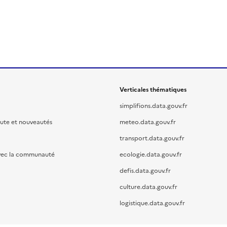
Verticales thématiques
simplifions.data.gouv.fr
oute et nouveautés
meteo.data.gouv.fr
transport.data.gouv.fr
vec la communauté
ecologie.data.gouv.fr
defis.data.gouv.fr
culture.data.gouv.fr
logistique.data.gouv.fr