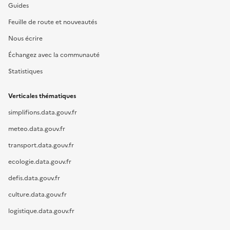
Guides
Feuille de route et nouveautés
Nous écrire
Échangez avec la communauté
Statistiques
Verticales thématiques
simplifions.data.gouv.fr
meteo.data.gouv.fr
transport.data.gouv.fr
ecologie.data.gouv.fr
defis.data.gouv.fr
culture.data.gouv.fr
logistique.data.gouv.fr