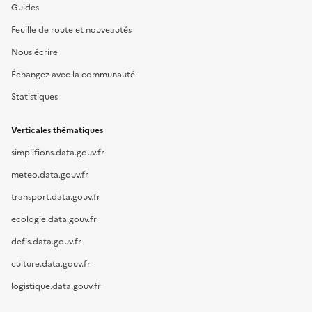
Guides
Feuille de route et nouveautés
Nous écrire
Échangez avec la communauté
Statistiques
Verticales thématiques
simplifions.data.gouv.fr
meteo.data.gouv.fr
transport.data.gouv.fr
ecologie.data.gouv.fr
defis.data.gouv.fr
culture.data.gouv.fr
logistique.data.gouv.fr