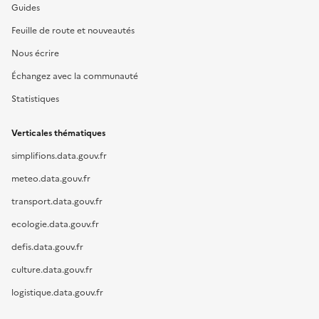
Guides
Feuille de route et nouveautés
Nous écrire
Échangez avec la communauté
Statistiques
Verticales thématiques
simplifions.data.gouv.fr
meteo.data.gouv.fr
transport.data.gouv.fr
ecologie.data.gouv.fr
defis.data.gouv.fr
culture.data.gouv.fr
logistique.data.gouv.fr