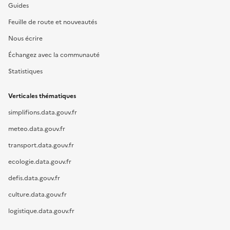
Guides
Feuille de route et nouveautés
Nous écrire
Échangez avec la communauté
Statistiques
Verticales thématiques
simplifions.data.gouv.fr
meteo.data.gouv.fr
transport.data.gouv.fr
ecologie.data.gouv.fr
defis.data.gouv.fr
culture.data.gouv.fr
logistique.data.gouv.fr