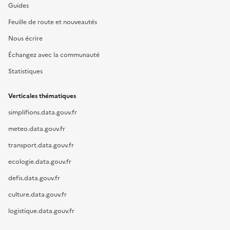
Guides
Feuille de route et nouveautés
Nous écrire
Échangez avec la communauté
Statistiques
Verticales thématiques
simplifions.data.gouv.fr
meteo.data.gouv.fr
transport.data.gouv.fr
ecologie.data.gouv.fr
defis.data.gouv.fr
culture.data.gouv.fr
logistique.data.gouv.fr