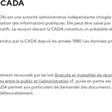
s CADA
) est une autorité administrative indépendante chargée de
lisation des informations publiques. Elle peut être saisie p
tifs. Le recours devant la CADA constitue un préalable ob
ls rendus par la CADA depuis les années 1980. Les données
dément renouvelé par les lois
Gratuité et modalités de réuti
s entre le public et l’administration
, puise en partie s
CADA permet aux particuliers de demander des documents à 
u défavorablement.