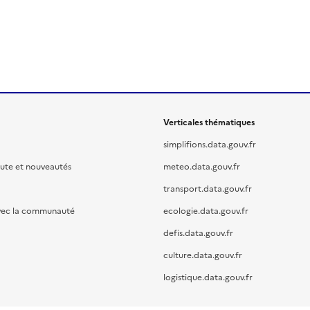
Verticales thématiques
simplifions.data.gouv.fr
oute et nouveautés
meteo.data.gouv.fr
transport.data.gouv.fr
vec la communauté
ecologie.data.gouv.fr
defis.data.gouv.fr
culture.data.gouv.fr
logistique.data.gouv.fr