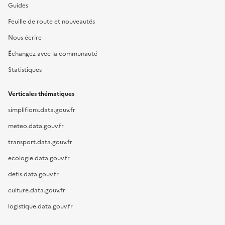
Guides
Feuille de route et nouveautés
Nous écrire
Échangez avec la communauté
Statistiques
Verticales thématiques
simplifions.data.gouv.fr
meteo.data.gouv.fr
transport.data.gouv.fr
ecologie.data.gouv.fr
defis.data.gouv.fr
culture.data.gouv.fr
logistique.data.gouv.fr