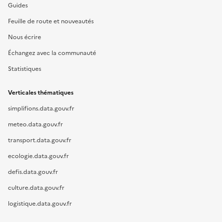
Guides
Feuille de route et nouveautés
Nous écrire
Échangez avec la communauté
Statistiques
Verticales thématiques
simplifions.data.gouv.fr
meteo.data.gouv.fr
transport.data.gouv.fr
ecologie.data.gouv.fr
defis.data.gouv.fr
culture.data.gouv.fr
logistique.data.gouv.fr