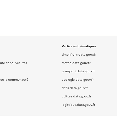
Verticales thématiques
simplifions.data.gouv.fr
oute et nouveautés
meteo.data.gouv.fr
transport.data.gouv.fr
vec la communauté
ecologie.data.gouv.fr
defis.data.gouv.fr
culture.data.gouv.fr
logistique.data.gouv.fr