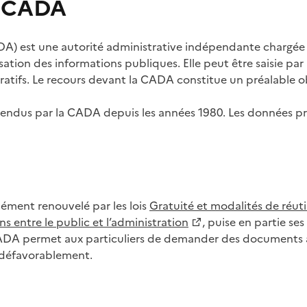
s CADA
) est une autorité administrative indépendante chargée de
lisation des informations publiques. Elle peut être saisie p
tifs. Le recours devant la CADA constitue un préalable ob
ls rendus par la CADA depuis les années 1980. Les données
dément renouvelé par les lois
Gratuité et modalités de réuti
s entre le public et l’administration
, puise en partie s
CADA permet aux particuliers de demander des documents à 
u défavorablement.