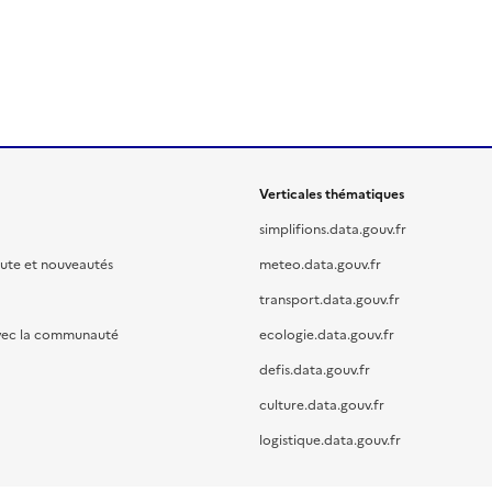
Verticales thématiques
simplifions.data.gouv.fr
oute et nouveautés
meteo.data.gouv.fr
transport.data.gouv.fr
vec la communauté
ecologie.data.gouv.fr
defis.data.gouv.fr
culture.data.gouv.fr
logistique.data.gouv.fr