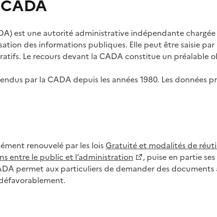
s CADA
) est une autorité administrative indépendante chargée de
lisation des informations publiques. Elle peut être saisie p
tifs. Le recours devant la CADA constitue un préalable ob
ls rendus par la CADA depuis les années 1980. Les données
dément renouvelé par les lois
Gratuité et modalités de réuti
s entre le public et l’administration
, puise en partie s
CADA permet aux particuliers de demander des documents à 
u défavorablement.