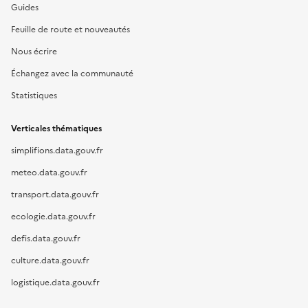
Guides
Feuille de route et nouveautés
Nous écrire
Échangez avec la communauté
Statistiques
Verticales thématiques
simplifions.data.gouv.fr
meteo.data.gouv.fr
transport.data.gouv.fr
ecologie.data.gouv.fr
defis.data.gouv.fr
culture.data.gouv.fr
logistique.data.gouv.fr