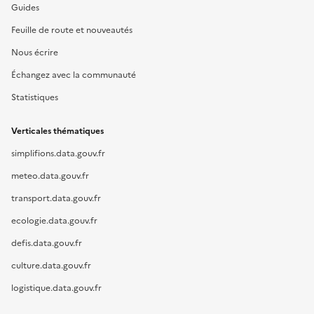
Guides
Feuille de route et nouveautés
Nous écrire
Échangez avec la communauté
Statistiques
Verticales thématiques
simplifions.data.gouv.fr
meteo.data.gouv.fr
transport.data.gouv.fr
ecologie.data.gouv.fr
defis.data.gouv.fr
culture.data.gouv.fr
logistique.data.gouv.fr